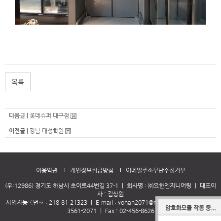
목록
다음글 |
롯데슈퍼 대구점
이전글 |
강남 대성학원
이용약관
개인정보취급방침
이메일주소무단수집거부
(우:12986) 경기도 하남시 초이로44번길 37-1
｜
회사명 : ㈜요한엔지니어링
｜
대표이
사 : 김상원
사업자등록번호 : 218-81-21323
｜
E-mail :
yohan2071@naver.com
｜
Tel :
010-
3561-2071
｜
Fax : 02-456-8626